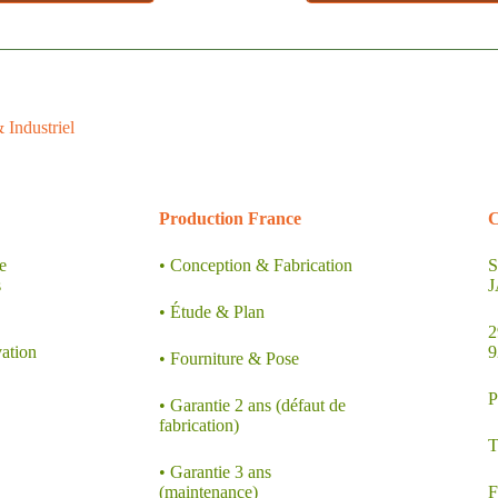
rts Double Étages
Supports Muraux
Supports Autoportants
Industriel
Supports Evènementiel
.
.
Production France
C
e
• Conception & Fabrication
S
s
• Étude & Plan
2
vation
9
• Fourniture & Pose
P
• Garantie 2 ans (défaut de
fabrication)
T
• Garantie 3 ans
(maintenance)
F