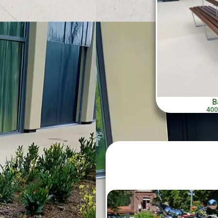
B
400