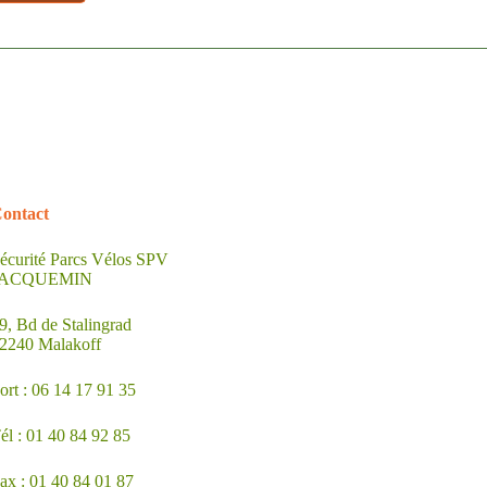
Abris Vélos & Motos Sécurisés
ontact
écurité Parcs Vélos SPV
JACQUEMIN
9, Bd de Stalingrad
2240 Malakoff
ort : 06 14 17 91 35
él : 01 40 84 92 85
ax : 01 40 84 01 87