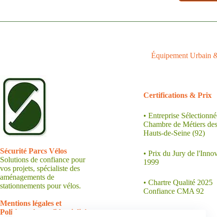
Appuis Cycles
Supports au Sol
Suppo
Supports Trottinettes
Équipement Urbain & 
.
Certifications &
Prix
• Entreprise Sélectionné
Chambre de Métiers de
Hauts-de-Seine (92)
.
Sécurité Parcs Vélos
• Prix du Jury de l'Inno
Solutions de confiance pour
1999
vos projets, spécialiste des
aménagements de
• Chartre Qualité 2025
stationnements pour vélos.
Confiance CMA 92
.
Mentions légales et
Politique de confidentialité :