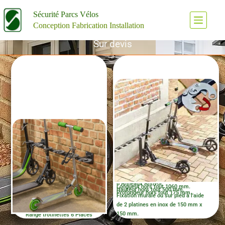
Supports Trottinettes
Supports Trottinettes
Sécurité Parcs Vélos
Conception Fabrication Installation
Sur devis
6 Anneaux Antivol.
Longueur hors tout 1060 mm.
Hauteur hors tout 500 mm.
Profondeur hors tout 175 mm.
Fixation murale ou sur pied à l'aide
de 2 platines en inox de 150 mm x
150 mm.
Range trotinettes 6 Places