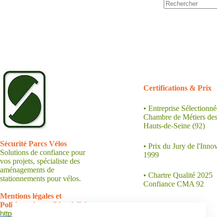
Aucun
résultat
.
Certifications &
Prix
• Entreprise Sélectionné
Chambre de Métiers de
Hauts-de-Seine (92)
.
Sécurité Parcs Vélos
• Prix du Jury de l'Inno
Solutions de confiance pour
1999
vos projets, spécialiste des
aménagements de
• Chartre Qualité 2025
stationnements pour vélos.
Confiance CMA 92
.
Mentions légales et
Politique de confidentialité :
https://xn--parcvlo-