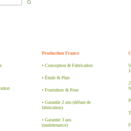
.
.
Production France
C
e
• Conception & Fabrication
S
s
• Étude & Plan
2
vation
9
• Fourniture & Pose
P
• Garantie 2 ans (défaut de
fabrication)
T
• Garantie 3 ans
(maintenance)
F