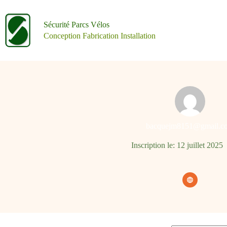
Passer
au
contenu
Sécurité Parcs Vélos
Conception Fabrication Installation
bacquejm8151@gmail.c
Inscription le: 12 juillet 2025